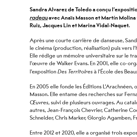
Sandra Alvarez de Toledo a conçu l’expositi
radeau
avec Anaïs Masson et Martín Molina 
Ruiz, Jacques Lin et Marina Vidal-Naquet.
Après une courte carrière de danseuse, Sandr
le cinéma (production, réalisation) puis vers l
Elle rédige un mémoire universitaire sur le tr
l’œuvre de Walker Evans. En 2001, elle co-or
l’exposition
Des Territoires
à l’École des Beau
En 2005 elle fonde les Éditions L’Arachnéen, où
Masson. Elle entame des recherches sur Fernan
Œuvres
, suivi de plusieurs ouvrages. Au cat
autres, Jean-François Chevrier, Catherine C
Schneider, Chris Marker, Giorgio Agamben, Fr
Entre 2012 et 2020, elle a organisé trois expo