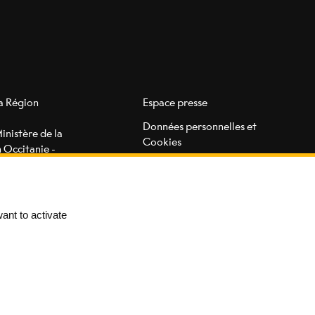
la Région
Espace presse
Données personnelles et
inistère de la
Cookies
n Occitanie -
Mentions légales
Accessibilité
ant to activate
oposées sont