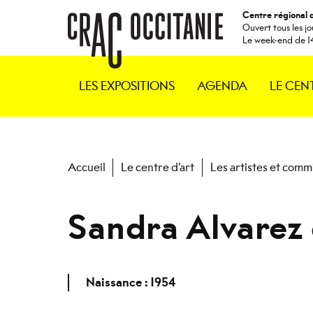
Centre régional 
Accueil CRAC
Ouvert tous les jo
Le week-end de 1
LES EXPOSITIONS
AGENDA
LE CEN
Accueil
Le centre d’art
Les artistes et comm
Sandra Alvarez
Naissance : 1954