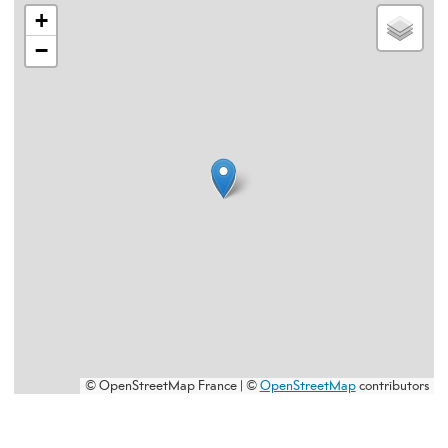
+
−
© OpenStreetMap France | ©
OpenStreetMap
contributors