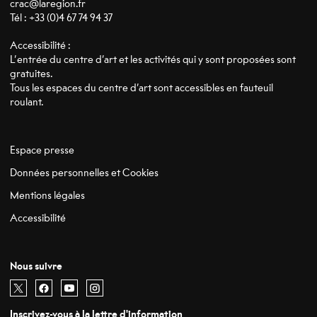
crac@laregion.fr
Tél : +33 (0)4 67 74 94 37
Accessibilité :
L’entrée du centre d’art et les activités qui y sont proposées sont
gratuites.
Tous les espaces du centre d’art sont accessibles en fauteuil
roulant.
Espace presse
Données personnelles et Cookies
Mentions légales
Accessibilité
Nous suivre
Retrouvez nous sur X
- Nouvelle fenêtre
Retrouvez nous sur Facebook
- Nouvelle fenêtre
Retrouvez nous sur Youtube
- Nouvelle fenêtre
Retrouvez nous sur Instagram
- Nouvelle fenêtre
Inscrivez-vous à la lettre d'information