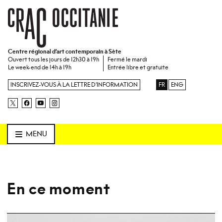
Centre régional d’art contemporain à Sète
Ouvert tous les jours de 12h30 à 19h
Fermé le mardi
Le week-end de 14h à 19h
Entrée libre et gratuite
INSCRIVEZ-VOUS À LA LETTRE D'INFORMATION
FR
ENG
RETROUVEZ NOUS SUR X
- NOUVELLE FENÊTRE
RETROUVEZ NOUS SUR FACEBOOK
- NOUVELLE FENÊTRE
RETROUVEZ NOUS SUR YOUTUBE
- NOUVELLE FENÊTRE
RETROUVEZ NOUS SUR INSTAGRAM
- NOUVELLE FENÊTRE
MENU
En ce moment
CRAC - Accueil